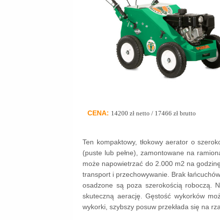
CENA:
14200 zł netto / 17466 zł brutto
Ten kompaktowy, tłokowy aerator o szerok
(puste lub pełne), zamontowane na ramiona
może napowietrzać do 2.000 m2 na godzinę 
transport i przechowywanie. Brak łańcuchó
osadzone są poza szerokością roboczą. N
skuteczną aerację. Gęstość wykorków mo
wykorki, szybszy posuw przekłada się na r