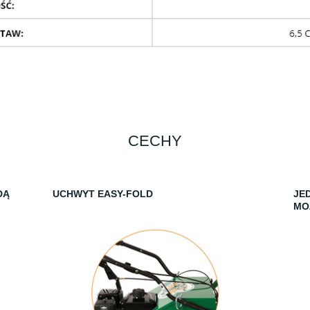
CECHY
DĄ
UCHWYT EASY-FOLD
JE
MO