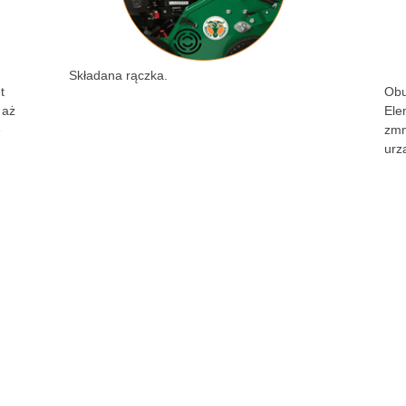
Składana rączka.
t
Obu
 aż
Ele
e
zmn
urz