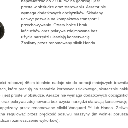
napowietrzać do 2.000 m2 na godzinę i jest
proste w obsłudze oraz sterowaniu. Aerator nie
wymaga dodatkowych obciążników. Składany
uchwyt pozwala na kompaktowy transport i
przechowywanie. Cztery bolce i brak
łańcuchów oraz pokrywa zdejmowana bez
użycia narzędzi ułatwiają konserwację.
Zasilany przez renomowany silnik Honda.
ości roboczej 46cm idealnie nadaje się do aeracji mniejszych trawn
ch, które pracują na zasadzie korbowodu tłokowego, skutecznie nak
i jest proste w obsłudze. Aerator nie wymaga dodatkowych obciążni
w oraz pokrywa zdejmowana bez użycia narzędzi ułatwiają konserwację
apędzany przez renomowane silniki Vanguard ™ lub Honda. Żeliwny
żna regulować przez prędkość posuwu maszyny (im wolniej porusza
zadsze rozmieszczenie wykorków).