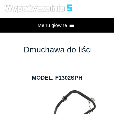
Menu główne
Strona główna
Dmuchawa do liści
Produkty
Wypożyczalnia
MODEL: F1302SPH
Serwis
Billy Goat