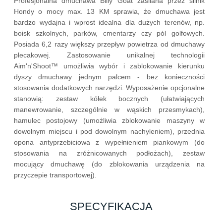
Profesjonalna dmuchawa Billy Goat zasilana przez silnik
Hondy o mocy max. 13 KM sprawia, że dmuchawa jest
bardzo wydajna i wprost idealna dla dużych terenów, np.
boisk szkolnych, parków, cmentarzy czy pól golfowych.
Posiada 6,2 razy większy przepływ powietrza od dmuchawy
plecakowej. Zastosowanie unikalnej technologii
Aim'n'Shoot™ umożliwia wybór i zablokowanie kierunku
dyszy dmuchawy jednym palcem - bez konieczności
stosowania dodatkowych narzędzi. Wyposażenie opcjonalne
stanowią: zestaw kółek bocznych (ułatwiających
manewrowanie, szczególnie w wąskich przesmykach),
hamulec postojowy (umożliwia zblokowanie maszyny w
dowolnym miejscu i pod dowolnym nachyleniem), przednia
opona antyprzebiciowa z wypełnieniem piankowym (do
stosowania na zróżnicowanych podłożach), zestaw
mocujący dmuchawę (do zblokowania urządzenia na
przyczepie transportowej).
SPECYFIKACJA