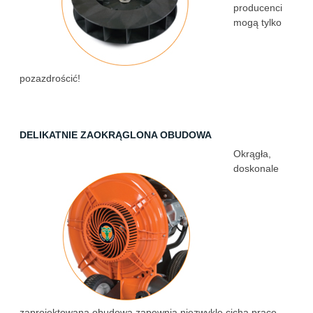
producenci
mogą tylko
pozazdrościć!
DELIKATNIE ZAOKRĄGLONA OBUDOWA
Okrągła,
doskonale
zaprojektowana obudowa zapewnia niezwykle cichą pracę