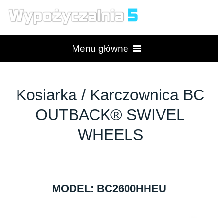
Menu główne
Strona główna
Kosiarka / Karczownica BC
OUTBACK® SWIVEL
Produkty
WHEELS
Wypożyczalnia
Serwis
MODEL: BC2600HHEU
Billy Goat