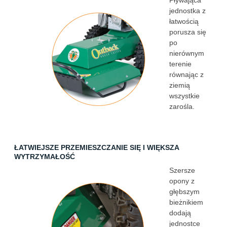
Pływająca
jednostka z
łatwością
porusza się
po
nierównym
terenie
równając z
ziemią
wszystkie
zarośla.
ŁATWIEJSZE PRZEMIESZCZANIE SIĘ I WIĘKSZA
WYTRZYMAŁOŚĆ
Szersze
opony z
głębszym
bieżnikiem
dodają
jednostce